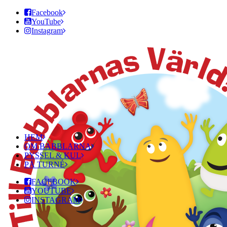
Facebook
YouTube
Instagram
HEM
OM BABBLARNA
PYSSEL & KUL
PÅ TURNÉ
FACEBOOK
YOUTUBE
INSTAGRAM