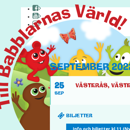
HEM
SEPTEMBER 202
OM BABBLARNA
25
FACEBOOK
VÄSTERÅS, VÄSTER
PYSSEL & KUL
SEP
YOUTUBE
PÅ TURNÉ
BILJETTER
INSTAGRAM
Info och biljetter kl 11 (N