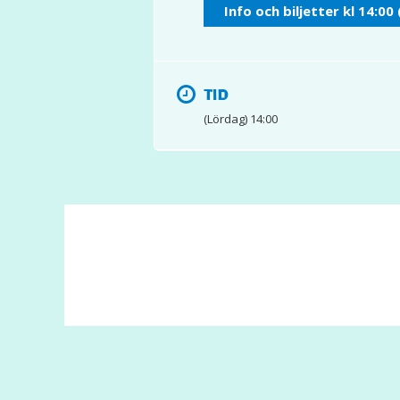
Info och biljetter kl 14:00 
TID
(Lördag) 14:00
© 2017 Hatten Förlag AB - All rights reserved