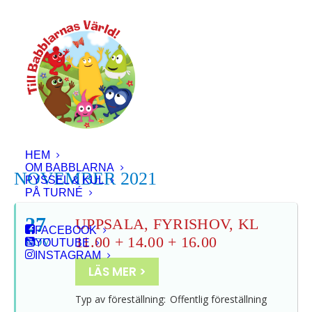
HEM
OM BABBLARNA
NOVEMBER 2021
PYSSEL & KUL
PÅ TURNÉ
27
UPPSALA, FYRISHOV, KL
FACEBOOK
11.00 + 14.00 + 16.00
NOV
YOUTUBE
INSTAGRAM
LÄS MER >
Typ av föreställning:
Offentlig föreställning