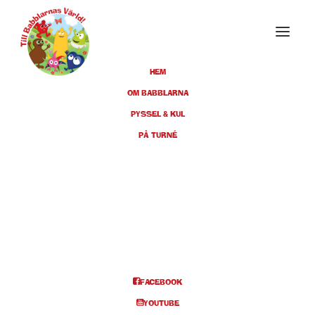
HEM
OM BABBLARNA
PYSSEL & KUL
APRIL 2023
PÅ TURNÉ
22
UDDEVALLA,
ÖSTRABOTEATERN, KL 11:00 +
APR
14:00
BILJETTER
FACEBOOK
YOUTUBE