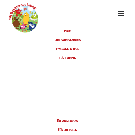
HEM
OM BABBLARNA
PYSSEL & KUL
OKTOBER 2024
PÅ TURNÉ
26
UDDEVALLA,
ÖSTRABOTEATERN, KL 11:00 +
OKT
14:00
BILJETTER
FACEBOOK
YOUTUBE