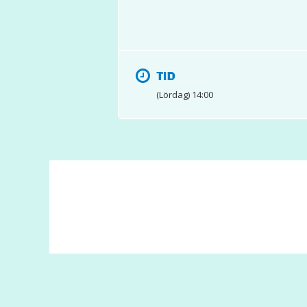
TID
(Lördag) 14:00
© 2017 Hatten Förlag AB - All rights reserved