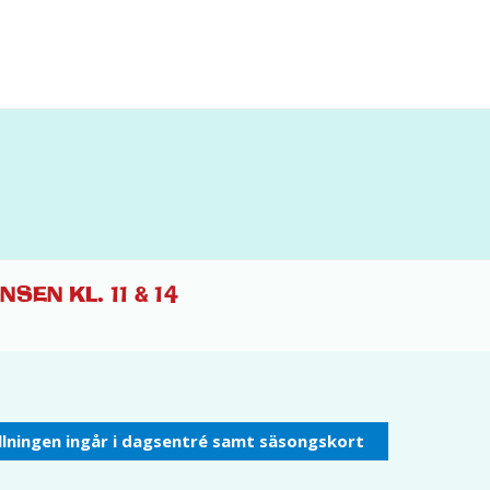
EN KL. 11 & 14
ällningen ingår i dagsentré samt säsongskort