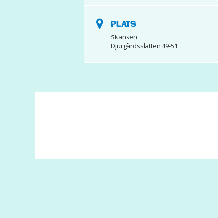
PLATS
Skansen
Djurgårdsslätten 49-51
© 2017 Hatten Förlag AB - All rights reserved