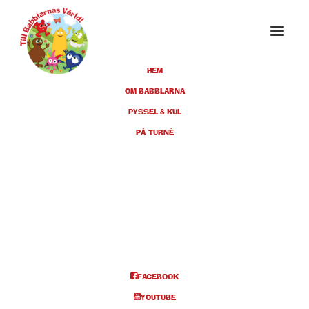
HEM
OM BABBLARNA
PYSSEL & KUL
MAJ 2019
PÅ TURNÉ
12
STOCKHOLM, INTIMAN, KL 11
(FÅTAL), KL 14 (FÅTAL) & KL 16
MAJ
(FÅTAL)
BILJETTER
FACEBOOK
Info och biljetter
YOUTUBE