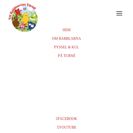
HEM
OM BABBLARNA
PYSSEL & KUL
MAJ 2019
PÅ TURNÉ
11
STOCKHOLM, INTIMAN, KL
11 (FÅTAL), KL 14 (FÅTAL) &
MAJ
KL 16 (FÅTAL)
BILJETTER
FACEBOOK
YOUTUBE
Info och biljetter