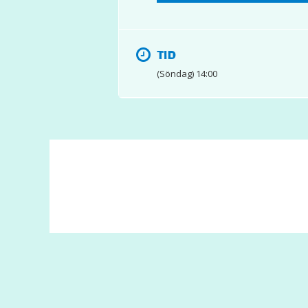
TID
(Söndag) 14:00
© 2017 Hatten Förlag AB - All rights reserved