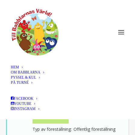
HEM
OM BABBLARNA
DECEMBER 2023
PYSSEL & KUL
PÅ TURNÉ
02
NYKÖPING, CULTURUM, KL
FACEBOOK
11:00 + 14:00
YOUTUBE
DEC
INSTAGRAM
LÄS MER >
Typ av föreställning:
Offentlig föreställning