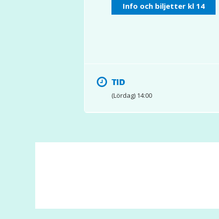
Info och biljetter kl 14
TID
(Lördag) 14:00
© 2017 Hatten Förlag AB - All rights reserved