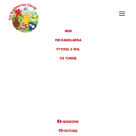
HEM
OM BABBLARNA
PYSSEL & KUL
OKTOBER 2022
PÅ TURNÉ
02
LUND, LUNDS STADSTEATER,
KL 11:00 + 14.00
OKT
BILJETTER
FACEBOOK
Info och biljetter kl 11
YOUTUBE