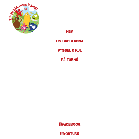
HEM
OM BABBLARNA
PYSSEL & KUL
APRIL 2025
PÅ TURNÉ
26
LUDVIKA, FOLKETS HUS, KL
11:00
APR
BILJETTER
FACEBOOK
Info och biljetter kl 11
YOUTUBE