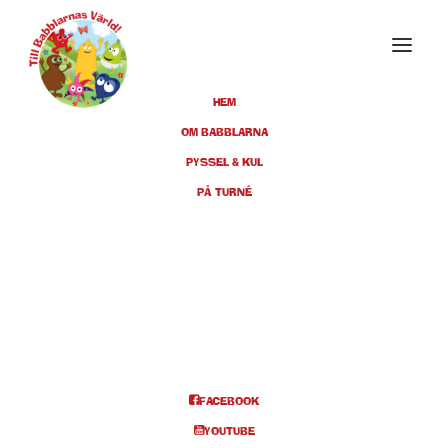
HEM
OM BABBLARNA
PYSSEL & KUL
APRIL 2021
PÅ TURNÉ
17
FÖRESTÄLLNINGEN INSTÄLLD
APR
KRISTIANSTAD,
KULTURKVARTERET, KL 11.00
& 14.00 (FÅTAL)
FACEBOOK
BILJETTER
YOUTUBE