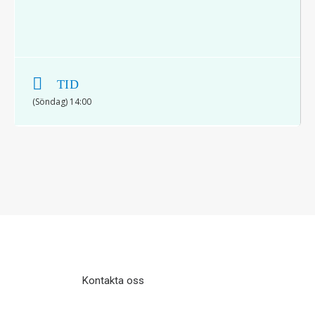
TID
(Söndag) 14:00
© 2017 Hatten Förlag AB - All rights
reserved
Kontakta oss