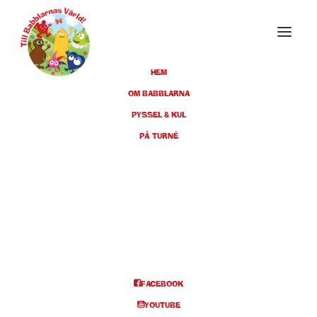
HEM
OM BABBLARNA
PYSSEL & KUL
MARS 2025
PÅ TURNÉ
01
KARLSKRONA,
KONSERTHUSTEATERN, KL
MAR
11:00 + 14:00
BILJETTER
FACEBOOK
YOUTUBE