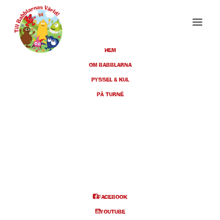
HEM
OM BABBLARNA
PYSSEL & KUL
MARS 2021
PÅ TURNÉ
07
FÖRESTÄLLNINGEN INSTÄLLD
MAR
JÖNKÖPINGS KONSERTHUS,
KL 11.00 & 14.00 (FÅTAL)
BILJETTER
FACEBOOK
YOUTUBE
Info och biljetter kl 11