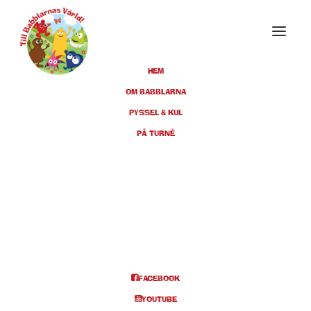
HEM
OM BABBLARNA
PYSSEL & KUL
OKTOBER 2022
PÅ TURNÉ
09
HELSINGBORG,
HELSINGBORGS
OKT
KONSERTHUS, KL 11.00 +
14.00
FACEBOOK
BILJETTER
YOUTUBE