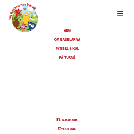
HEM
OM BABBLARNA
PYSSEL & KUL
MAJ 2025
PÅ TURNÉ
24
GÖTEBORG,
LISEBERGSTEATERN, KL 11:00
MAJ
+ 14:00 + 16:00
BILJETTER
FACEBOOK
YOUTUBE