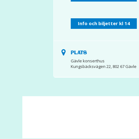
Info och biljetter kl 14
PLATS
Gävle konserthus
Kungsbäcksvägen 22, 802 67 Gävle
© 2017 Hatten Förlag AB - All rights reserved