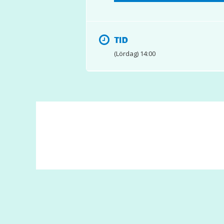
TID
(Lördag) 14:00
© 2017 Hatten Förlag AB - All rights reserved