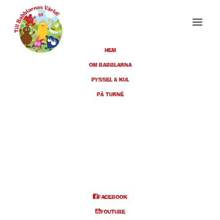
HEM
OM BABBLARNA
PYSSEL & KUL
MARS 2025
PÅ TURNÉ
16
BORÅS, ÅHAGA, KL 14:00
MAR
BILJETTER
FACEBOOK
Info och biljetter kl 14
YOUTUBE