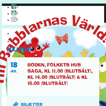
HEM
OM BABBLARNA
JULI 2019
PYSSEL & KUL
PÅ TURNÉ
18
BODEN, FOLKETS HUS
SAGA, KL 11.00 (SLUTSÅLT),
JUL
KL 14.00 (SLUTSÅLT) & KL
16.00 (SLUTSÅLT)
FACEBOOK
BILJETTER
YOUTUBE