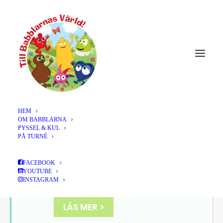
HEM
OM BABBLARNA
NOVEMBER 2023
PYSSEL & KUL
PÅ TURNÉ
18
ÄNGELHOLM, JARL
FACEBOOK
KULLESCENEN, KL 11:00 +
YOUTUBE
NOV
INSTAGRAM
14:00
LÄS MER >