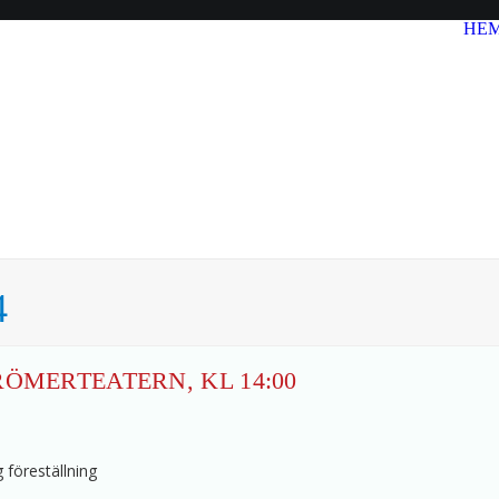
HE
4
RÖMERTEATERN, KL 14:00
g föreställning