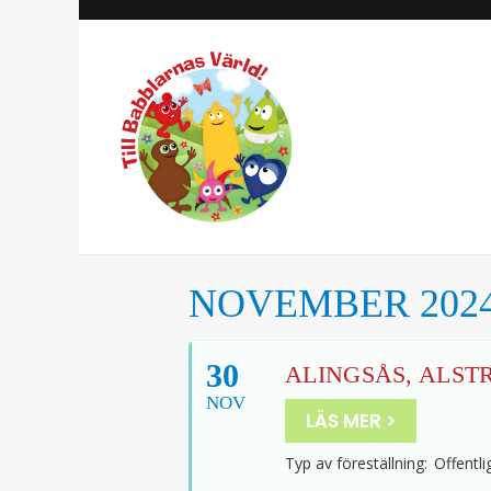
NOVEMBER 202
30
ALINGSÅS, ALST
NOV
LÄS MER >
Typ av föreställning:
Offentli