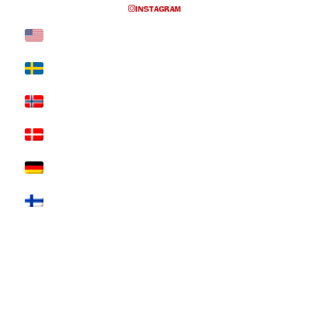
INSTAGRAM
EVENTS AT THIS LOCATION
Inga föreställningar inplanerade
SKRIV UT SIDAN