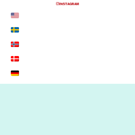
INSTAGRAM
Inga föreställningar inplanerade
SKRIV UT SIDAN
© 2017 Hatten Förlag AB - All rights
reserved
Kontakta oss