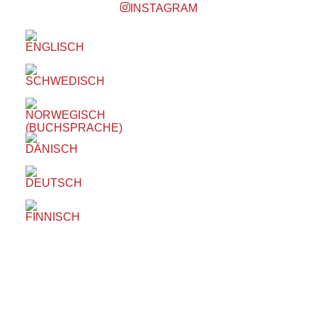
INSTAGRAM
EVENTS AT THIS LOCATION
Inga föreställningar inplanerade
SKRIV UT SIDAN
© 2017 Hatten Förlag AB - All rights
reserved
Kontakta oss