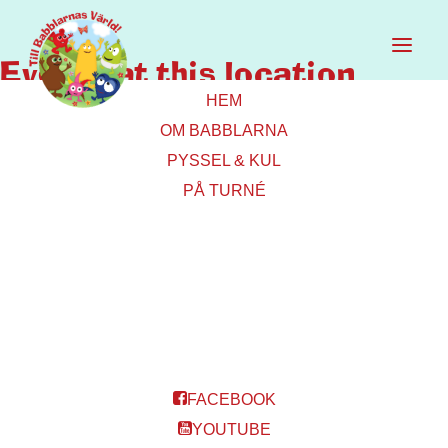
Events at this location
HEM
OM BABBLARNA
LULEÅ KULTURENS HUS
PYSSEL & KUL
PÅ TURNÉ
Skeppsbrogatan 17, 972 31 Luleå
FACEBOOK
YOUTUBE