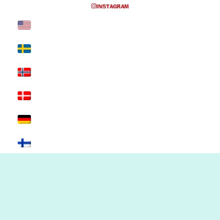
INSTAGRAM
Inga föreställningar inplanerade
SKRIV UT SIDAN
© 2017 Hatten Förlag AB - All rights
reserved
Kontakta oss