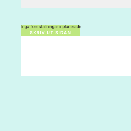
Inga föreställningar inplanerade
SKRIV UT SIDAN
© 2017 Hatten Förlag AB - All rights reserved