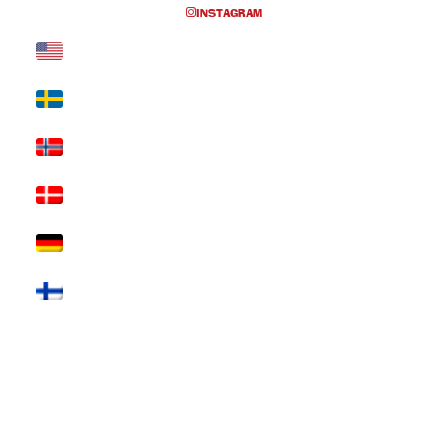
INSTAGRAM
EVENTS AT THIS LOCATION
Inga föreställningar inplanerade
SKRIV UT SIDAN
© 2017 Hatten Förlag AB - All rights