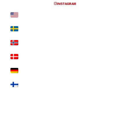
INSTAGRAM
EVENTS AT THIS LOCATION
Inga föreställningar inplanerade
SKRIV UT SIDAN
© 2017 Hatten Förlag AB - All rights