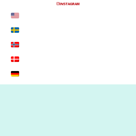
INSTAGRAM
Inga föreställningar inplanerade
SKRIV UT SIDAN
© 2017 Hatten Förlag AB - All rights
reserved
Kontakta oss