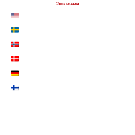
INSTAGRAM
EVENTS AT THIS LOCATION
Inga föreställningar inplanerade
SKRIV UT SIDAN
© 2017 Hatten Förlag AB - All rights