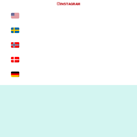
INSTAGRAM
Inga föreställningar inplanerade
SKRIV UT SIDAN
© 2017 Hatten Förlag AB - All rights
reserved
Kontakta oss